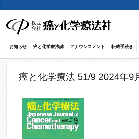
メ
イ
ン
コ
ン
癌
お知らせ
癌と化学療法誌
アナウンスメント
転載手続き
テ
ン
と
ツ
化
に
癌と化学療法 51/9 2024年
移
学
動
療
法
社