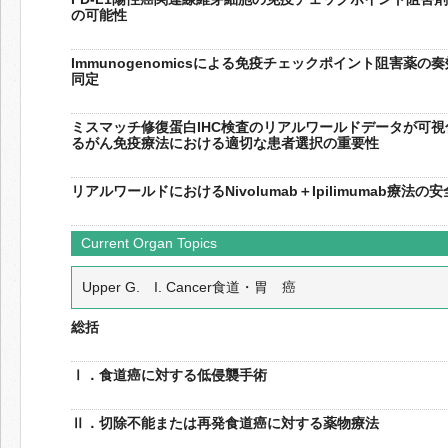
の可能性
Immunogenomicsによる免疫チェックポイント阻害薬
同定
ミスマッチ修復蛋白IHC検査のリアルワールドデータが可
るがん免疫療法における適切な患者選択の重要性
リアルワールドにおけるNivolumab＋Ipilimumab療法
Current Organ Topics
Upper G. I. Cancer食道・胃 癌
総括
Ⅰ．食道癌に対する低侵襲手術
Ⅱ．切除不能または再発食道癌に対する薬物療法