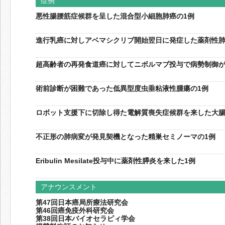
症例
悪性腸腰筋症候群を呈した混合型小細胞肺癌の1例
進行乳癌に対しアベマシクリブ開始翌日に発症した薬剤性肺
超高齢者の再発食道癌に対してニボルマブ投与で病勢制御が
術前診断が困難であった低異型度虫垂粘液性腫瘍の1例
ロボット支援下に切除し得た電解質喪失症候群を来した大腸
不正形の肺病変が発見契機となった精巣セミノーマの1例
Eribulin Mesilate投与中に薬剤性膵炎を来した1例
アナウンスメント
第47回日本癌局所療法研究会
第46回癌免疫外科研究会
第38回日本バイオセラピィ学会