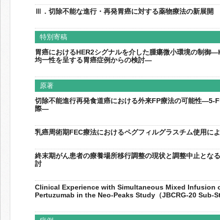
Ⅲ．切除不能な進行・再発胃癌に対する薬物療法の新展開
特別寄稿
胃癌におけるHER2シグナルを介した腫瘍微小環境の制御―
均一性を呈する胃癌症例からの検討―
原著
切除不能進行再発食道癌における外来FP療法の可能性―5-
際―
乳癌周術期FEC療法におけるペグフィルグラスチム使用に
終末期がん患者の療養場所移行調整の現状と調整中止とな
討
Clinical Experience with Simultaneous Mixed Infusion
Pertuzumab in the Neo-Peaks Study（JBCRG-20 Sub-