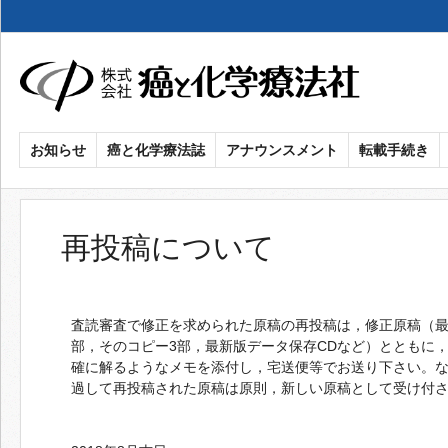
メ
イ
ン
コ
ン
癌
お知らせ
癌と化学療法誌
アナウンスメント
転載手続き
テ
ン
と
ツ
化
に
再投稿について
移
学
動
療
査読審査で修正を求められた原稿の再投稿は，修正原稿（最
部，そのコピー3部，最新版データ保存CDなど）とともに
法
確に解るようなメモを添付し，宅送便等でお送り下さい。な
過して再投稿された原稿は原則，新しい原稿として受け付
社