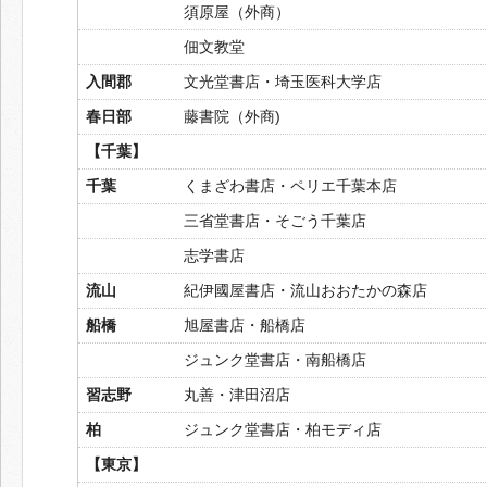
須原屋（外商）
佃文教堂
入間郡
文光堂書店・埼玉医科大学店
春日部
藤書院（外商)
【千葉】
千葉
くまざわ書店・ペリエ千葉本店
三省堂書店・そごう千葉店
志学書店
流山
紀伊國屋書店・流山おおたかの森店
船橋
旭屋書店・船橋店
ジュンク堂書店・南船橋店
習志野
丸善・津田沼店
柏
ジュンク堂書店・柏モディ店
【東京】