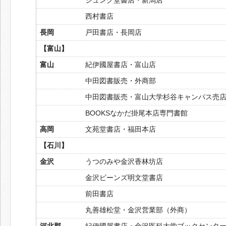
西村書店
長岡
戸田書店・長岡店
【富山】
富山
紀伊國屋書店・富山店
中田図書販売・外商部
中田図書販売・富山大学杉谷キャンパス売
BOOKSなかだ掛尾本店専門書館
高岡
文苑堂書店・福田本店
【石川】
金沢
うつのみや金沢香林坊店
金沢ビーンズ明文堂書店
前田書店
丸善雄松堂・金沢営業部（外商）
河北郡
紀伊國屋書店・金沢医科大学ブックセンタ