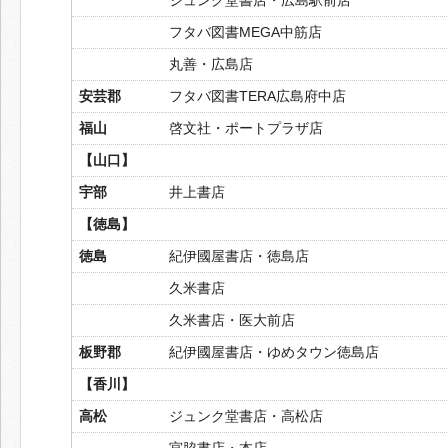
フタバ図書MEGA中筋店
丸善・広島店
安芸郡
フタバ図書TERA広島府中店
福山
啓文社・ポートプラザ店
【山口】
宇部
井上書店
【徳島】
徳島
紀伊國屋書店・徳島店
久米書店
久米書店・医大前店
板野郡
紀伊國屋書店・ゆめタウン徳島店
【香川】
高松
ジュンク堂書店・高松店
宮脇書店・本店