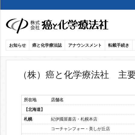
メ
イ
ン
コ
ン
癌
お知らせ
癌と化学療法誌
アナウンスメント
転載手続き
テ
ン
と
ツ
化
に
（株）癌と化学療法社 主
移
学
動
療
所在地
店舗名
法
【北海道】
札幌
紀伊國屋書店・札幌本店
社
コーチャンフォー・美しが丘店