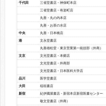
千代田
三省堂書店・神保町本店
三省堂書店・有楽町店
丸善・丸の内本店
丸善・お茶の水店
中央
丸善・日本橋店
港
文永堂書店
丸善雄松堂・東京営業第一統括部（外商）
文京
文光堂書店・本郷店
文光堂書店・外商部
文光堂書店・日本医科大学店
品川
医学堂書店
大田
稲垣書店
新宿
紀伊國屋書店・新宿本店新宿医書センター
敬文堂書店（外商）