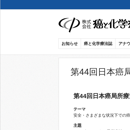
癌
お知らせ
癌と化学療法誌
アナ
と
化
第44回日本癌
学
療
第44回日本癌局所
法
テーマ
安全・さまざまな状況下での
社
主題