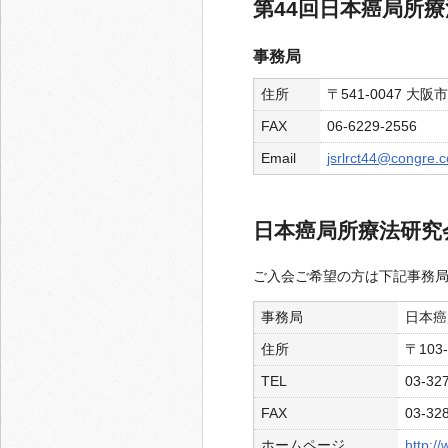
第44回日本癌局所
事務局
住所
〒541-0047 大
FAX
06-6229-2556
Email
jsrlrct44@congre.c
日本癌局所療法研究
ご入会ご希望の方は下記事務
事務局
日本癌
住所
〒103
TEL
03-32
FAX
03-32
ホームページ
http:/