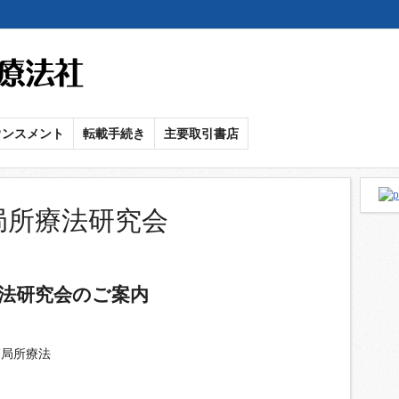
メ
イ
ン
コ
ン
ウンスメント
転載手続き
主要取引書店
テ
ン
ツ
に
局所療法研究会
移
動
療法研究会のご案内
癌局所療法