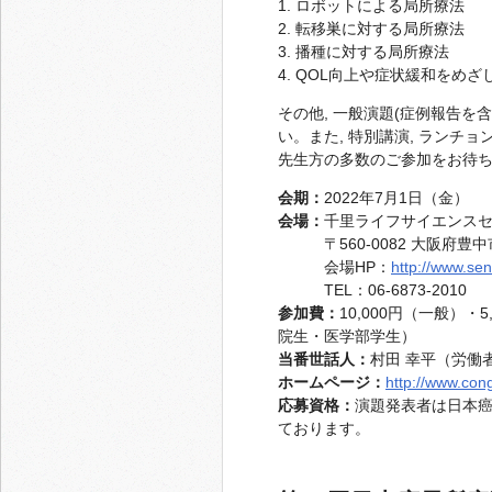
1. ロボットによる局所療法
2. 転移巣に対する局所療法
3. 播種に対する局所療法
4. QOL向上や症状緩和をめ
その他, 一般演題(症例報告を
い。また, 特別講演, ラン
先生方の多数のご参加をお待
会期：
2022年7月1日（金）
会場：
千里ライフサイエンス
〒560-0082 大阪府豊中市
会場HP：
http://www.senr
TEL：06-6873-2010
参加費：
10,000円（一般）・
院生・医学部学生）
当番世話人：
村田 幸平（労働
ホームページ：
http://www.congr
応募資格：
演題発表者は日本
ております。