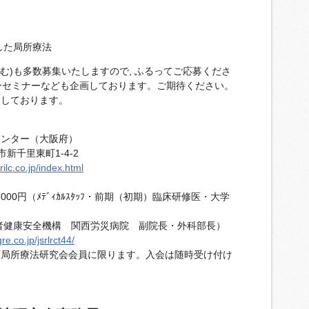
ざした局所療法
含む)も多数募集いたしますので, ふるってご応募くださ
チョンセミナーなども企画しております。ご期待ください。
ちしております。
センター（大阪府）
新千里東町1-4-2
ilc.co.jp/index.html
5,000円（ﾒﾃﾞｨｶﾙｽﾀｯﾌ・前期（初期）臨床研修医・大学
者健康安全機構 関西労災病院 副院長・外科部長）
e.co.jp/jsrlrct44/
癌局所療法研究会会員に限ります。入会は随時受け付け