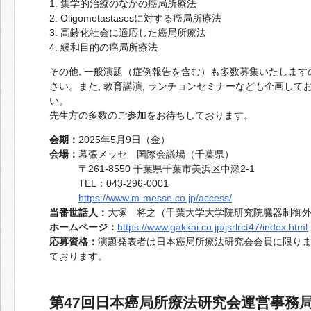
1. 集学的治療のなかの癌局所療法
2. Oligometastasesに対する癌局所療法
3. 高齢化社会に適応した癌局所療法
4. 緩和目的の癌局所療法
その他, 一般演題（症例報告を含む）も多数募集いたします
さい。また, 教育講演, ランチョンセミナーなども企画して
い。
先生方の多数のご参加をお待ちしております。
会期：
2025年5月9日（金）
会場：
幕張メッセ 国際会議場（千葉県）
〒261-8550 千葉県千葉市美浜区中瀬2-1
TEL：043-296-0001
https://www.m-messe.co.jp/access/
当番世話人：
大塚 将之（千葉大学大学院研究院臓器制御
ホームページ：
https://www.gakkai.co.jp/jsrlrct47/index.html
応募資格：
演題発表者は日本癌局所療法研究会会員に限り
ております。
第47回日本癌局所療法研究会運営事務