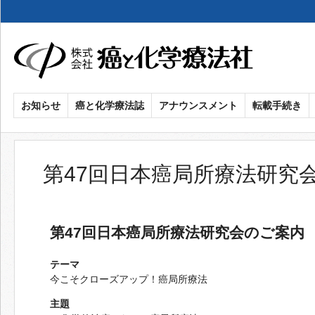
メ
イ
ン
コ
ン
癌
お知らせ
癌と化学療法誌
アナウンスメント
転載手続き
テ
ン
と
ツ
化
に
第47回日本癌局所療法研究
移
学
動
療
第47回日本癌局所療法研究会のご案内
法
テーマ
今こそクローズアップ！癌局所療法
社
主題