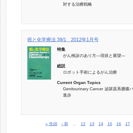
対する治療戦略
癌と化学療法 39/1 2012年1月号
特集
がん検診のあり方―現状と展望―
総説
ロボット手術によるがん治療
Current Organ Topics
Genitourinary Cancer 泌尿器
進歩
« 先頭
‹ 前
…
12
13
14
15
16
17