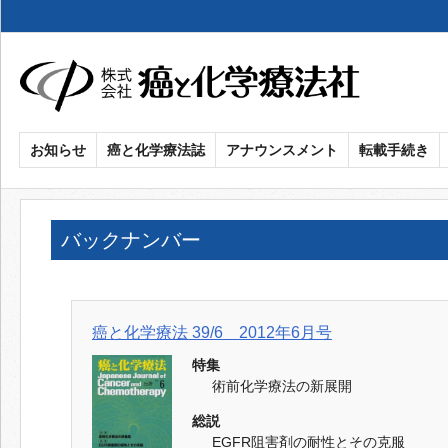
メ
イ
ン
コ
ン
癌
お知らせ
癌と化学療法誌
アナウンスメント
転載手続き
テ
ン
と
ツ
化
バックナンバー
に
移
学
動
療
癌と化学療法 39/6 2012年6月号
法
特集
術前化学療法の新展開
社
総説
EGFR阻害剤の耐性とその克服