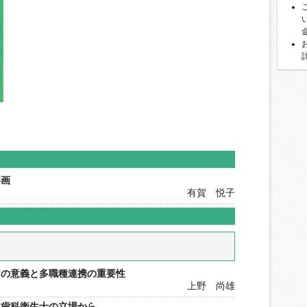
参画
有賀 悦子
アの意義と多職種連携の重要性
上野 尚雄
―歯科衛生士の立場から―