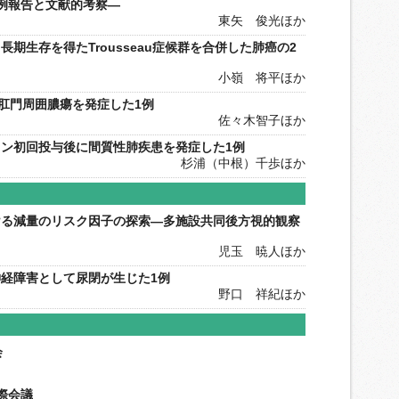
例報告と文献的考察―
東矢 俊光ほか
期生存を得たTrousseau症候群を合併した肺癌の2
小嶺 将平ほか
人工肛門周囲膿瘍を発症した1例
佐々木智子ほか
ン初回投与後に間質性肺疾患を発症した1例
杉浦（中根）千歩ほか
ける減量のリスク因子の探索―多施設共同後方視的観察
児玉 暁人ほか
経障害として尿閉が生じた1例
野口 祥紀ほか
会
際会議