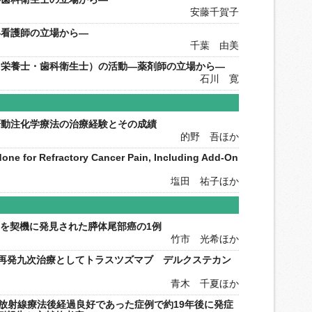
安藤千賀子
―看護師の立場から―
千葉 由美
・栄養士・歯科衛生士）の活動―薬剤師の立場から―
石川 寛
肝動注化学療法の治療経験とその成績
的野 吾ほか
one for Refractory Cancer Pain, Including Add-On
塩田 祐子ほか
 Noduleを契機に発見された膵体尾部癌の1例
竹市 光希ほか
て再発九次治療としてトラスツズマブ デルクステカン
青木 千夏ほか
放射線療法後経過良好であった症例で約19年後に発症