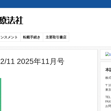
メ
イ
ン
コ
ン
ウンスメント
転載手続き
主要取引書店
テ
ン
ツ
に
/11 2025年11月号
移
本
動
株
〒10
東京
TEL
FAX
お