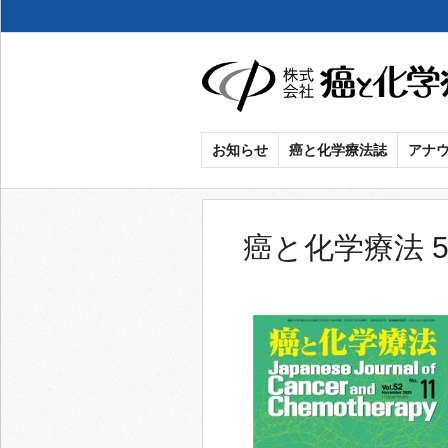
癌
お知らせ
癌と化学療法誌
アナ
と
化
癌と化学療法 52
学
療
法
社