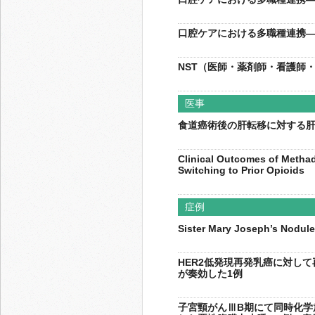
口腔ケアにおける多職種連携
NST（医師・薬剤師・看護師
医事
食道癌術後の肝転移に対する
Clinical Outcomes of Methad
Switching to Prior Opioids
症例
Sister Mary Joseph’s
HER2低発現再発乳癌に対し
が奏効した1例
子宮頸がんⅢB期にて同時化学