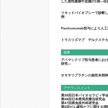
した悪性腹膜中皮腫の1例―症
リキッドバイオプシーで診断し長
例
Panitumumab投与により
トラスツズマブ デルクステカ
薬事
アベマシクリブ投与患者にお
研究―
オキサリプラチンの急性末梢神
アナウンスメント
第38回日本バイオセラピィ学
第48回日本癌局所療法研究会
第47回癌免疫外科研究会
第5回がん緩和ケアに関する国