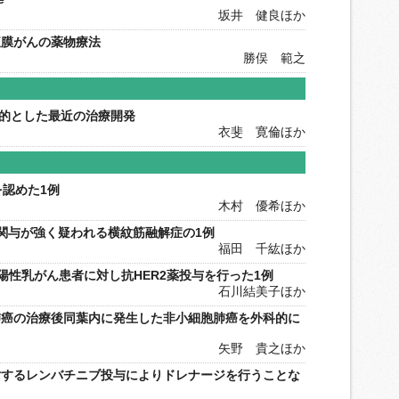
坂井 健良ほか
腹膜がんの薬物療法
勝俣 範之
標的とした最近の治療開発
衣斐 寛倫ほか
を認めた1例
木村 優希ほか
の関与が強く疑われる横紋筋融解症の1例
福田 千紘ほか
陽性乳がん患者に対し抗HER2薬投与を行った1例
石川結美子ほか
肺癌の治療後同葉内に発生した非小細胞肺癌を外科的に
矢野 貴之ほか
対するレンバチニブ投与によりドレナージを行うことな