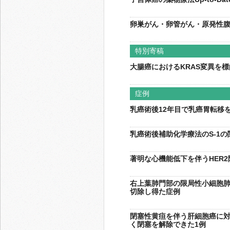
卵巣がん・卵管がん・原発性
特別寄稿
大腸癌におけるKRAS変異を
症例
乳癌術後12年目で乳癌胃転移
乳癌術後補助化学療法のS-1
著明な心機能低下を伴うHER2
右上葉肺門部の限局性小細胞
切除し得た症例
閉塞性黄疸を伴う肝細胞癌に
く閉塞を解除できた1例