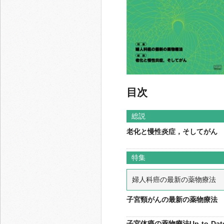
目次
総説
老化と慢性炎症，そしてがん
特集
婦人科癌の最新の薬物療法
子宮頸がんの最新の薬物療法
子宮体癌の薬物療法Up-to-Dat