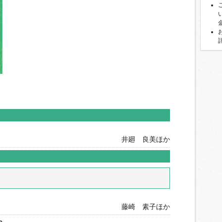
井廻 良美ほか
藤崎 素子ほか
e