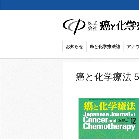
癌
お知らせ
癌と化学療法誌
アナ
と
化
癌と化学療法 52
学
療
法
社