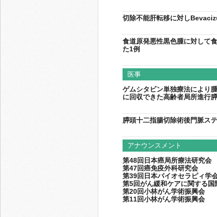
切除不能肝転移に対しBevac
食道原発悪性黒色腫に対して
た1例
医事
ゲムシタビン単独療法により
に回収できた高齢者局所進行膵
膵頭十二指腸切除術後門脈ステ
アナウンスメント
第48回日本癌局所療法研究会
第47回癌免疫外科研究会
第39回日本バイオセラピィ学
第5回がん緩和ケアに関する国
第20回小林がん学術振興会
第11回小林がん学術振興会