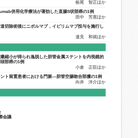
栃尾 智正ほか
izumab併用化学療法が著効した直腸S状部癌の1例
田中 芳憲ほか
食道切除術後にニボルマブ，イピリムマブ投与を施行し
邉見 和就ほか
腫瘍縮小が得られ逸脱した胆管金属ステントを内視鏡的
頭部癌の1例
小倉 正臣ほか
ント留置患者における門脈—胆管空腸吻合部瘻の1例
向井 洋介ほか
会
際会議