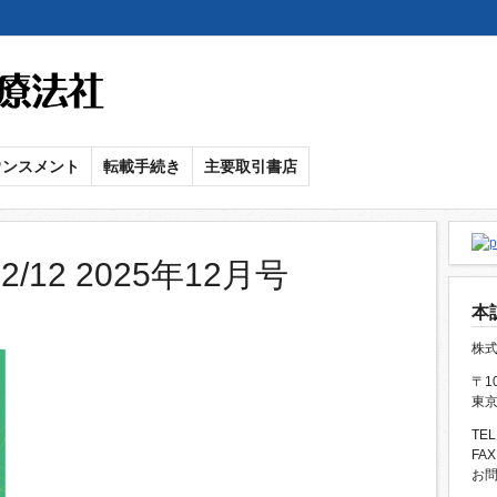
メ
イ
ン
コ
ン
ウンスメント
転載手続き
主要取引書店
テ
ン
ツ
に
/12 2025年12月号
移
本
動
株
〒10
東京
TEL
FAX
お