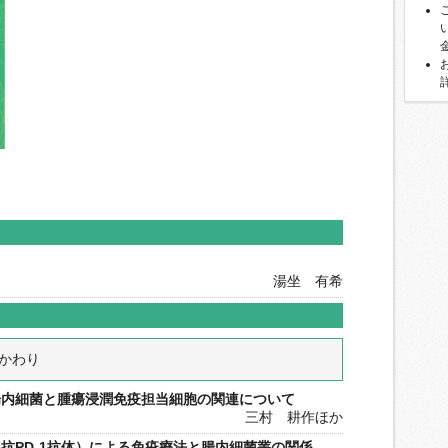
湯坐 有希
かわり
腸内細菌と腫瘍浸潤免疫担当細胞の関連について
三村 耕作ほか
抗PD-1抗体）による免疫療法と腸内細菌叢の関係