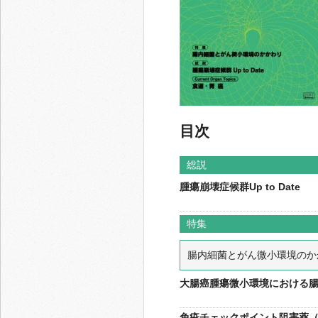
目次
総説
腫瘍崩壊症候群Up to Date
特集
腸内細菌とがん微小環境のか
大腸癌腫瘍微小環境における
免疫チェックポイント阻害薬（