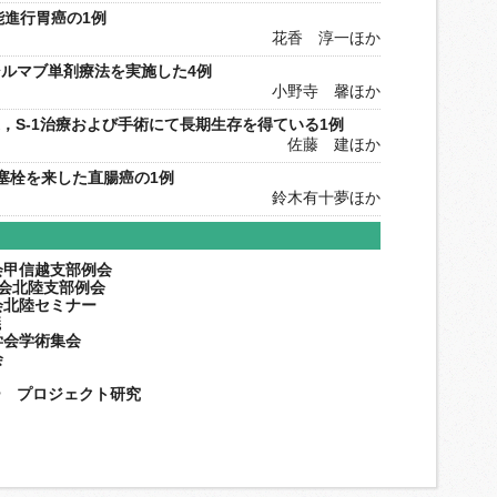
不能進行胃癌の1例
花香 淳一ほか
ルマブ単剤療法を実施した4例
小野寺 馨ほか
X，S-1治療および手術にて長期生存を得ている1例
佐藤 建ほか
塞栓を来した直腸癌の1例
鈴木有十夢ほか
会甲信越支部例会
学会北陸支部例会
会北陸セミナー
議
学会学術集会
会
ー プロジェクト研究