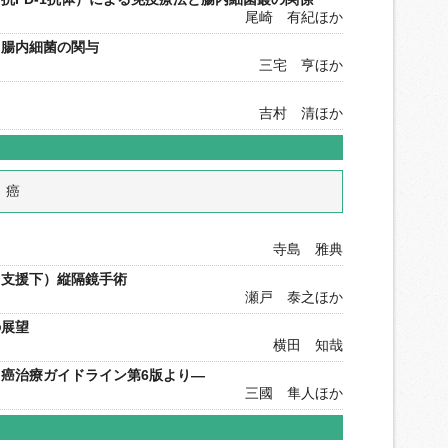
尾崎 有紀ほか
と腸内細菌の関与
三宅 亨ほか
吉村 清ほか
胃 癌
寺島 雅典
ト支援下）縦隔鏡手術
瀬戸 泰之ほか
の展望
横田 知哉
癌治療ガイドライン第6版より―
三國 隼人ほか