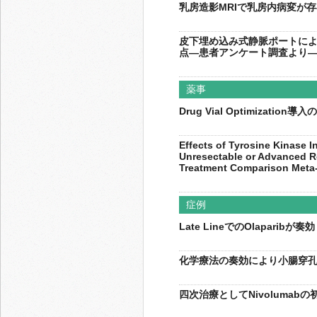
乳房造影MRIで乳房内病変が
皮下埋め込み式静脈ポートに
点―患者アンケート調査より
薬事
Drug Vial Optimizat
Effects of Tyrosine Kinase I
Unresectable or Advanced 
Treatment Comparison Meta
症例
Late LineでのOlapari
化学療法の奏効により小腸穿孔
四次治療としてNivoluma