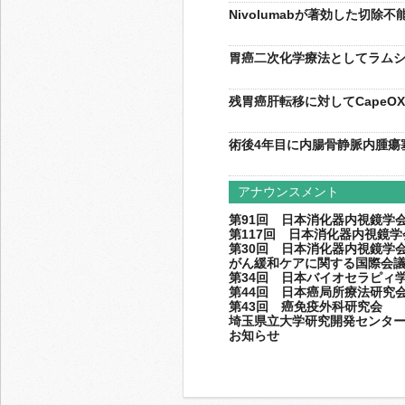
Nivolumabが著効した切除
胃癌二次化学療法としてラムシ
残胃癌肝転移に対してCapeO
術後4年目に内腸骨静脈内腫瘍
アナウンスメント
第91回 日本消化器内視鏡学
第117回 日本消化器内視鏡
第30回 日本消化器内視鏡学
がん緩和ケアに関する国際会
第34回 日本バイオセラピィ
第44回 日本癌局所療法研究
第43回 癌免疫外科研究会
埼玉県立大学研究開発センタ
お知らせ