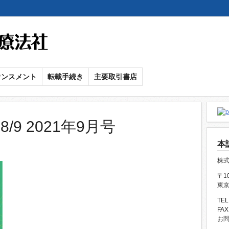
メ
イ
ン
コ
ン
ウンスメント
転載手続き
主要取引書店
テ
ン
ツ
に
/9 2021年9月号
移
本
動
株
〒10
東京
TEL
FAX
お