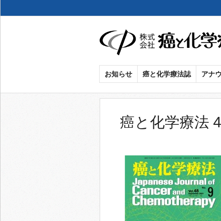
癌
お知らせ
癌と化学療法誌
アナ
と
化
癌と化学療法 48
学
療
法
社