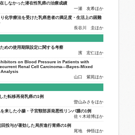
存在しなかった潜在性乳癌の治療成績
一瀬 友希ほか
より化学療法を受けた乳癌患者の満足度・生活上の困難
―
長谷川 圭ほか
ion導入のための使用期限設定に関する考察
濱 宏仁ほか
nhibitors on Blood Pressure in Patients with
Recurrent Renal Cell Carcinoma―Bayes-Mixed
-Analysis
山口 紫苑ほか
bが奏効した転移再発乳癌の1例
曽山みさをほか
を来した小腸・子宮頸部原発悪性リンパ腫の1例
佐々木靖博ほか
bの初回投与が著効した局所進行胃癌の1例
尾地 伸悟ほか