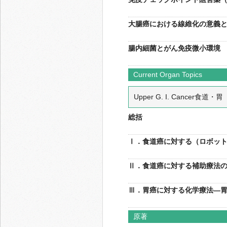
大腸癌における線維化の意義
腸内細菌とがん免疫微小環境
Current Organ Topics
Upper G. I. Cancer食道・
総括
Ⅰ．食道癌に対する（ロボッ
Ⅱ．食道癌に対する補助療法
Ⅲ．胃癌に対する化学療法―胃
原著