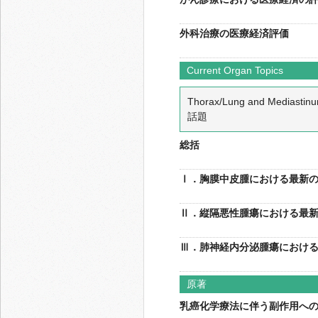
外科治療の医療経済評価
Current Organ Topics
Thorax/Lung and Media
話題
総括
Ⅰ．胸膜中皮腫における最新
Ⅱ．縦隔悪性腫瘍における最
Ⅲ．肺神経内分泌腫瘍におけ
原著
乳癌化学療法に伴う副作用へ