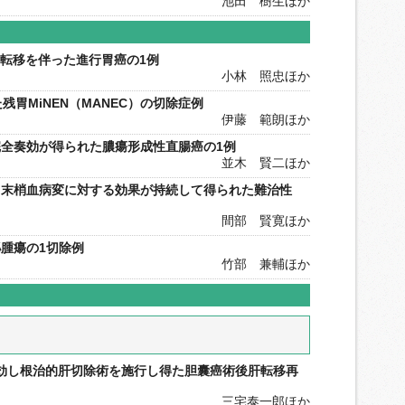
池田 樹生ほか
パ節転移を伴った進行胃癌の1例
小林 照忠ほか
残胃MiNEN（MANEC）の切除症例
伊藤 範朗ほか
全奏効が得られた膿瘍形成性直腸癌の1例
並木 賢二ほか
も末梢血病変に対する効果が持続して得られた難治性
間部 賢寛ほか
腫瘍の1切除例
竹部 兼輔ほか
効し根治的肝切除術を施行し得た胆囊癌術後肝転移再
三宅泰一郎ほか