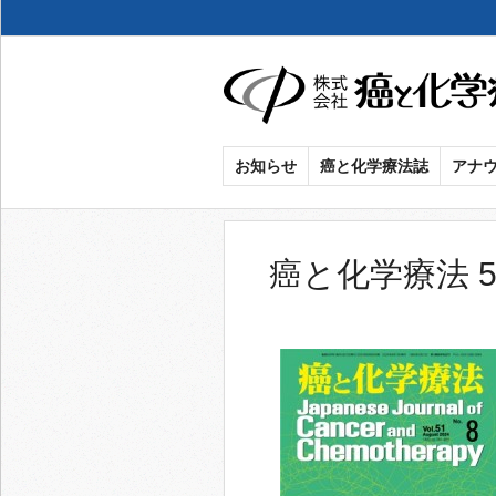
癌
お知らせ
癌と化学療法誌
アナ
と
化
癌と化学療法 51
学
療
法
社