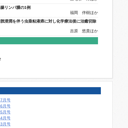
腸リンパ腫の1例
福岡 伴樹ほか
膀胱浸潤を伴う虫垂粘液癌に対し化学療法後に治癒切除
吉原 悠貴ほか
会
年7月号
年6月号
年5月号
年4月号
年3月号