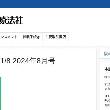
メ
イ
ン
コ
ン
ウンスメント
転載手続き
主要取引書店
テ
ン
ツ
に
/8 2024年8月号
移
本
動
株
〒10
東京
TEL
FAX
お