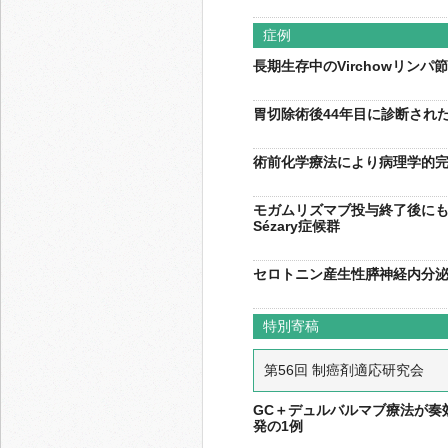
症例
長期生存中のVirchowリン
胃切除術後44年目に診断された
術前化学療法により病理学的完
モガムリズマブ投与終了後に
Sézary症候群
セロトニン産生性膵神経内分泌
特別寄稿
第56回 制癌剤適応研究会
GC＋デュルバルマブ療法が奏
発の1例