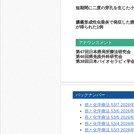
短期間に二度の穿孔を生じた小
膿瘍形成性虫垂炎で発症した
が得られた1例
アナウンスメント
第47回日本癌局所療法研究会
第46回癌免疫外科研究会
第38回日本バイオセラピィ学
バックナンバー
癌と化学療法 53/7 2026
癌と化学療法 53/6 2026
癌と化学療法 53/5 2026
癌と化学療法 53/4 2026
癌と化学療法 53/3 2026