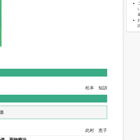
松本 知訓
価
用
此村 恵子
評価―薬物療法―